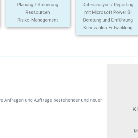
Planung / Steuerung
Datenanalyse / Reporting
Ressourcen
mit Microsoft Power BI
Risiko-Management
Beratung und Einführung
Kennzahlen-Entwicklung
nere Anfragen und Aufträge bestehender und neuer
K
M